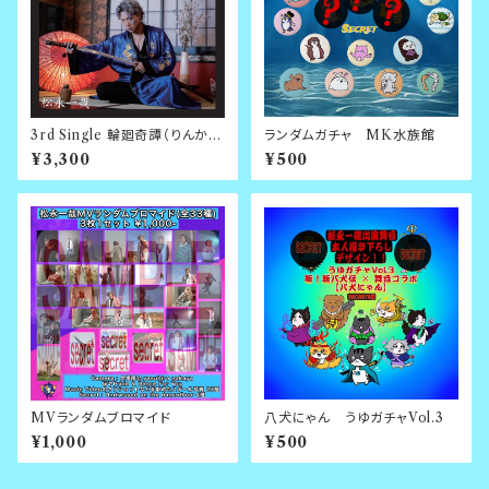
3rd Single 輪廻奇譚（りんかき
ランダムガチャ MK水族館
たん）
¥3,300
¥500
MVランダムブロマイド
八犬にゃん うゆガチャVol.3
¥1,000
¥500