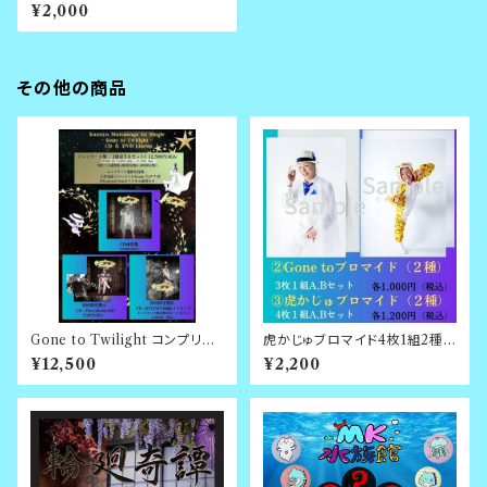
¥2,000
その他の商品
Gone to Twilight コンプリー
虎かじゅブロマイド4枚1組2種セ
ト盤
ット
¥12,500
¥2,200