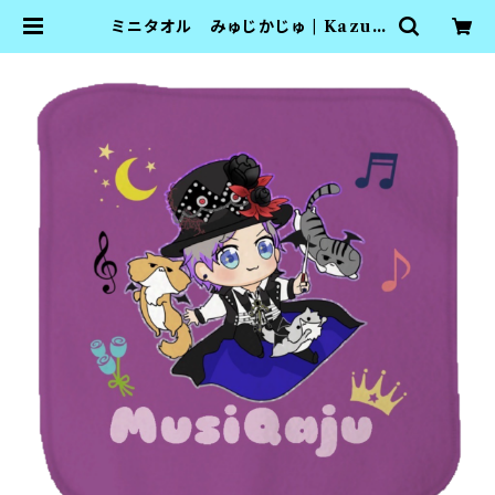
ミニタオル みゅじかじゅ | Kazuy
aCrewGoods